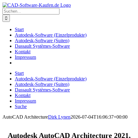
Zum
Inhalt
Suche
springen
nach:
Start
Autodesk-Software (Einzelprodukte)
Autodesk-Software (Suiten)
Dassault Systèmes-Software
Kontakt
Impressum
Start
Autodesk-Software (Einzelprodukte)
Autodesk-Software (Suiten)
Dassault Systèmes-Software
Kontakt
Impressum
Suche
AutoCAD Architecture
Dirk Lynen
2026-07-04T16:06:37+00:00
Autodesk AutoCAD Architecture 2021,