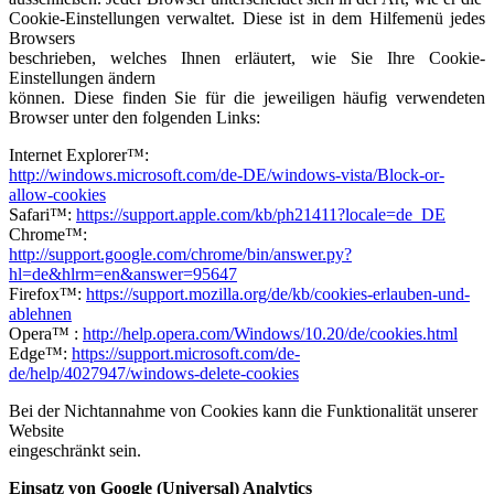
Cookie-Einstellungen verwaltet. Diese ist in dem Hilfemenü jedes
Browsers
beschrieben, welches Ihnen erläutert, wie Sie Ihre Cookie-
Einstellungen ändern
können. Diese finden Sie für die jeweiligen häufig verwendeten
Browser unter den folgenden Links:
Internet Explorer™:
http://windows.microsoft.com/de-DE/windows-vista/Block-or-
allow-cookies
Safari™:
https://support.apple.com/kb/ph21411?locale=de_DE
Chrome™:
http://support.google.com/chrome/bin/answer.py?
hl=de&hlrm=en&answer=95647
Firefox™:
https://support.mozilla.org/de/kb/cookies-erlauben-und-
ablehnen
Opera™ :
http://help.opera.com/Windows/10.20/de/cookies.html
Edge™:
https://support.microsoft.com/de-
de/help/4027947/windows-delete-cookies
Bei der Nichtannahme von Cookies kann die Funktionalität unserer
Website
eingeschränkt sein.
Einsatz von Google (Universal) Analytics